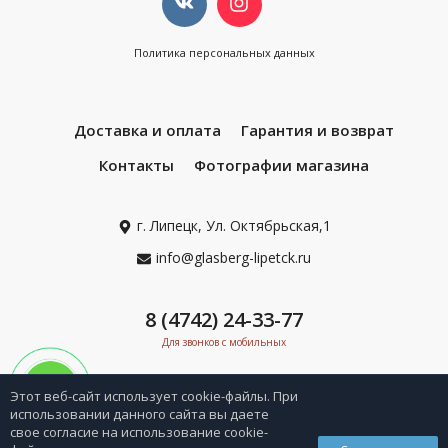
Политика персональных данных
Доставка и оплата
Гарантия и возврат
Контакты
Фотографии магазина
г. Липецк, Ул. Октябрьская,1
info@glasberg-lipetck.ru
8 (4742) 24-33-77
Для звонков с мобильных
Этот веб-сайт использует cookie-файлы. При
использовании данного сайта вы даете
свое согласие на использование cookie-
0