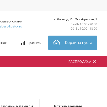
г. Липецк, Ул. Октябрьская,1
язаться с нами
Пн–Пт 10:00 - 20:00
sberg-lipetck.ru
Сб–Вс 10:00 - 18:00
Корзина пуста
нное
Сравнить
РАСПРОДАЖА
одиодные панели
Встраиваемые