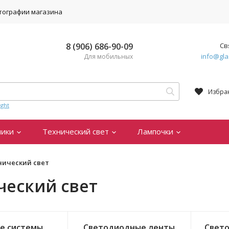
тографии магазина
8 (906) 686-90-09
Св
info@gla
Для мобильных
Избра
ght
ники
Технический свет
Лампочки
нический свет
ческий свет
е системы
Светодиодные ленты
Свет