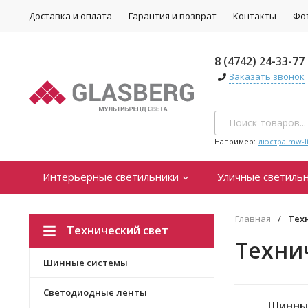
Доставка и оплата
Гарантия и возврат
Контакты
Фо
8 (4742) 24-33-77
Заказать звонок
Например:
люстра mw-li
Интерьерные светильники
Уличные светиль
Главная
/
Тех
Технический свет
Техни
Шинные системы
Светодиодные ленты
Шинны