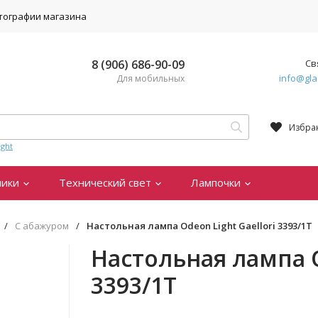
тографии магазина
8 (906) 686-90-09
Св
info@gla
Для мобильных
Избра
ght
ники
Технический свет
Лампочки
/
С абажуром
/
Настольная лампа Odeon Light Gaellori 3393/1T
Настольная лампа O
3393/1T