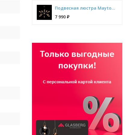
Подвесная люстра Maytoni Jackson T546PL-12B
7 990
₽