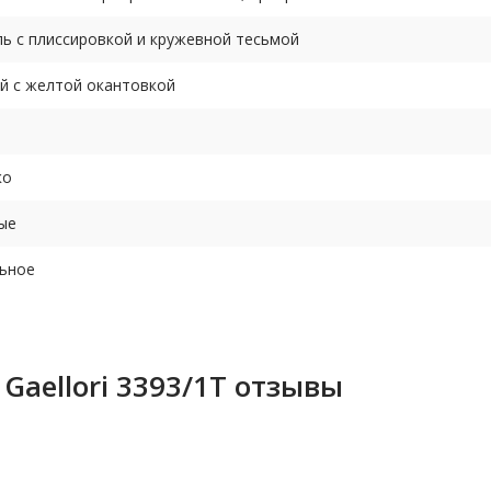
ль с плиссировкой и кружевной тесьмой
й с желтой окантовкой
ко
ые
ьное
Gaellori 3393/1T отзывы