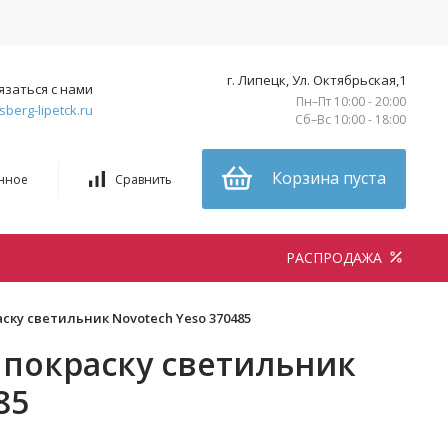
г. Липецк, Ул. Октябрьская,1
язаться с нами
Пн–Пт 10:00 - 20:00
sberg-lipetck.ru
Сб–Вс 10:00 - 18:00
Корзина пуста
нное
Сравнить
РАСПРОДАЖА
ску светильник Novotech Yeso 370485
покраску светильник
85