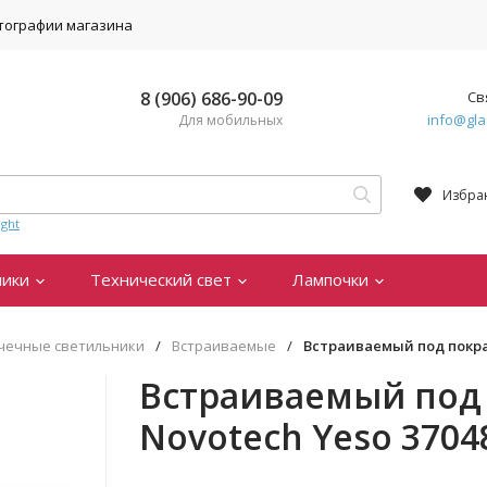
тографии магазина
8 (906) 686-90-09
Св
info@gla
Для мобильных
Избра
ght
ники
Технический свет
Лампочки
чечные светильники
/
Встраиваемые
/
Встраиваемый под покра
Встраиваемый под 
Novotech Yeso 3704