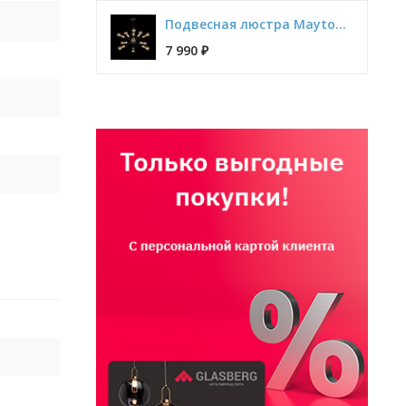
Подвесная люстра Maytoni Jackson T546PL-12B
7 990
₽