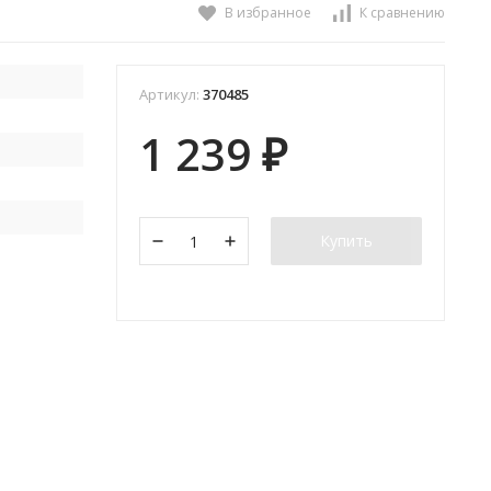
В избранное
К сравнению
Артикул:
370485
1 239
₽
Купить