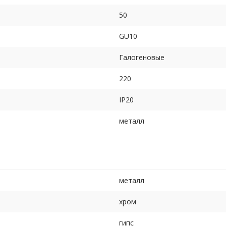
50
GU10
Галогеновые
220
IP20
металл
металл
хром
гипс