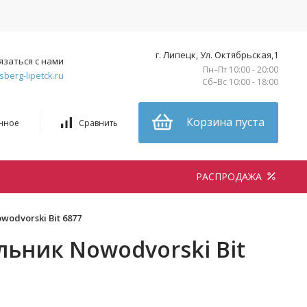
г. Липецк, Ул. Октябрьская,1
язаться с нами
Пн–Пт 10:00 - 20:00
sberg-lipetck.ru
Сб–Вс 10:00 - 18:00
Корзина пуста
нное
Сравнить
РАСПРОДАЖА
odvorski Bit 6877
ьник Nowodvorski Bit