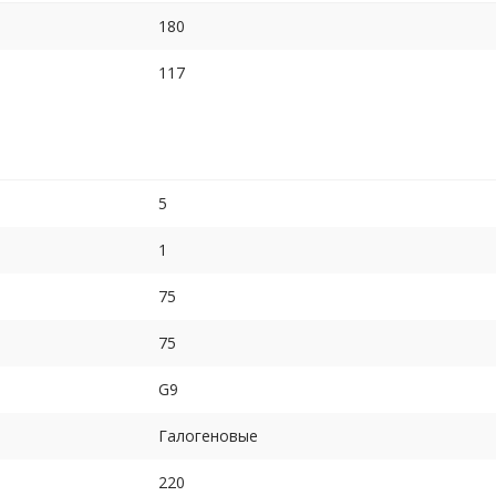
180
117
5
1
75
75
G9
Галогеновые
220