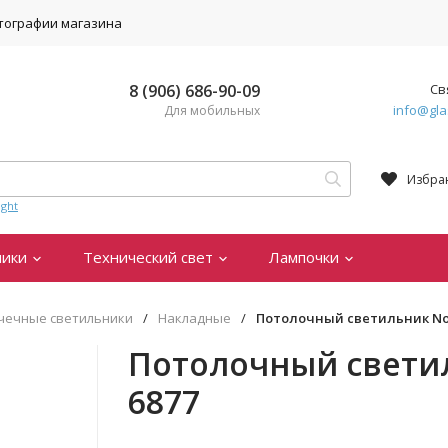
тографии магазина
8 (906) 686-90-09
Св
info@gla
Для мобильных
Избра
ght
ники
Технический свет
Лампочки
чечные светильники
/
Накладные
/
Потолочный светильник Now
Потолочный светил
6877