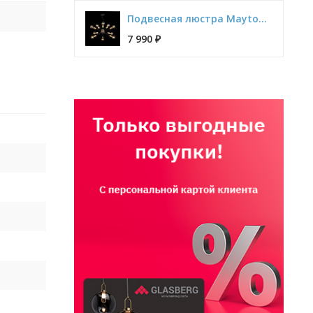
Подвесная люстра Maytoni Jackson T546PL-12B
7 990
₽