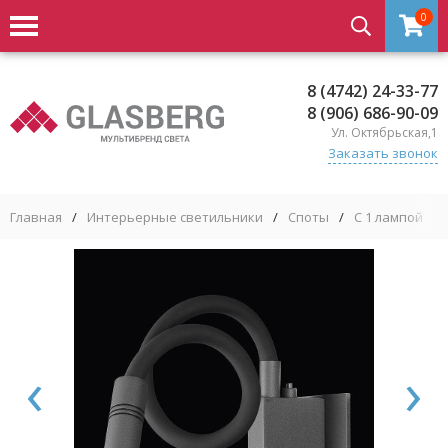
0
8 (4742) 24-33-77
8 (906) 686-90-09
Ул. Октябрьская,1
Заказать звонок
Главная
/
Интерьерные светильники
/
Споты
/
С 1 лампой
/
‹
›