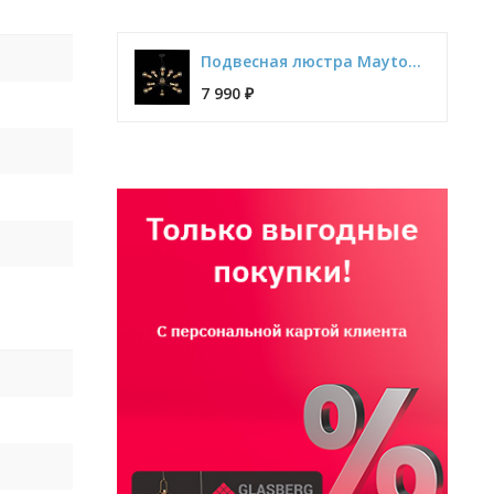
Подвесная люстра Maytoni Jackson T546PL-12B
7 990
₽