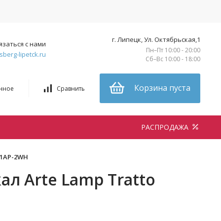
г. Липецк, Ул. Октябрьская,1
язаться с нами
Пн–Пт 10:00 - 20:00
sberg-lipetck.ru
Сб–Вс 10:00 - 18:00
Корзина пуста
нное
Сравнить
РАСПРОДАЖА
01AP-2WH
ал Arte Lamp Tratto