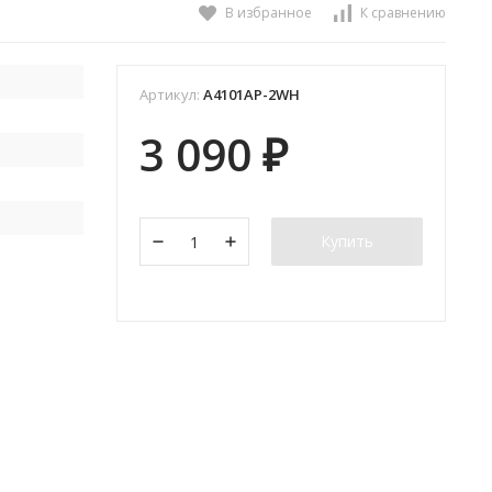
В избранное
К сравнению
Артикул:
A4101AP-2WH
3 090
₽
Купить