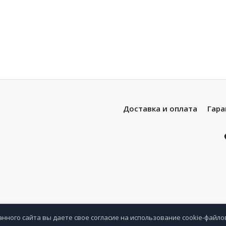
Доставка и оплата
Гара
анного сайта вы даете свое согласие на использование cookie-файло
анное
Сравнение
Просмотренные