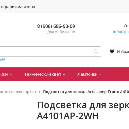
тографии магазина
8 (906) 686-90-09
Св
info@gla
Для мобильных
Избра
ght
ники
Технический свет
Лампочки
дсветки для картин
/
Подсветка для зеркал Arte Lamp Tratto A41
Подсветка для зерк
A4101AP-2WH