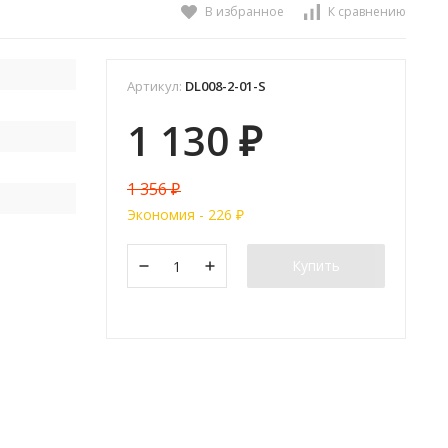
В избранное
К сравнению
Артикул:
DL008-2-01-S
1 130
₽
1 356
₽
Экономия -
226
₽
Купить