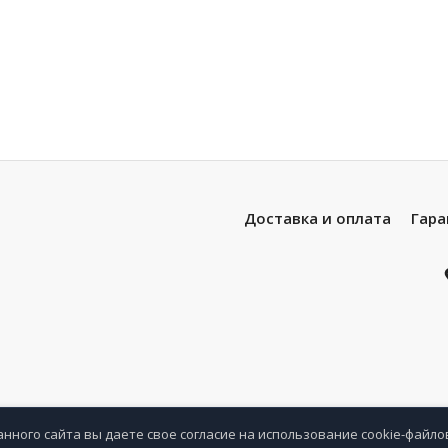
Доставка и оплата
Гара
анного сайта вы даете свое согласие на использование cookie-файло
анное
Сравнение
Просмотренные