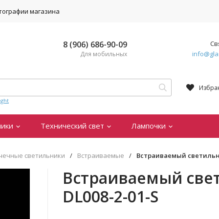
тографии магазина
8 (906) 686-90-09
Св
info@gla
Для мобильных
Избра
ght
ники
Технический свет
Лампочки
чечные светильники
/
Встраиваемые
/
Встраиваемый светильник
Встраиваемый свет
DL008-2-01-S