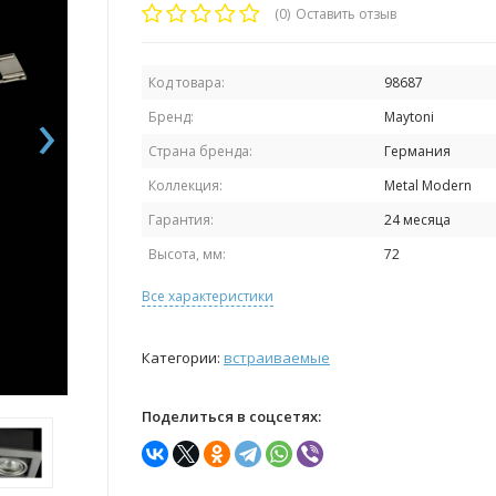
(0)
Оставить отзыв
Код товара:
98687
›
Бренд:
Maytoni
Страна бренда:
Германия
Коллекция:
Metal Modern
Гарантия:
24 месяца
Высота, мм:
72
Все характеристики
Категории:
встраиваемые
Поделиться в соцсетях: