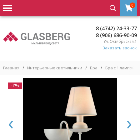
0
8 (4742) 24-33-77
8 (906) 686-90-09
Ул. Октябрьская,1
Заказать звонок
Главная
/
Интерьерные светильники
/
Бра
/
Бра с 1 лампой
/
-17%
‹
›