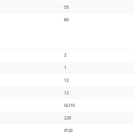
55
80
2
1
12
12
GU10
220
IP20