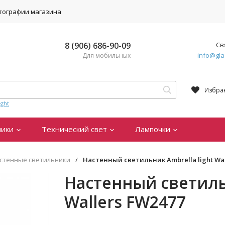
тографии магазина
8 (906) 686-90-09
Св
info@gla
Для мобильных
Избра
ght
ники
Технический свет
Лампочки
стенные светильники
/
Настенный светильник Ambrella light Wal
Настенный светильн
Wallers FW2477