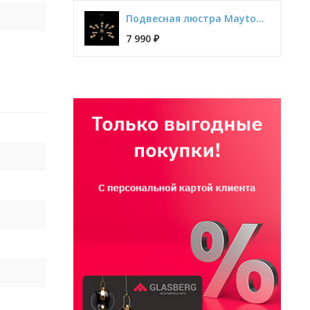
Подвесная люстра Maytoni Jackson T546PL-12B
7 990
₽