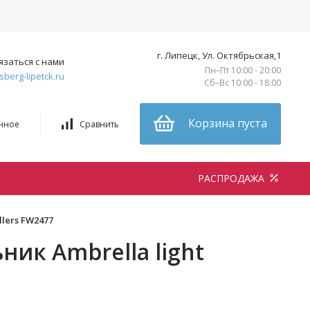
г. Липецк, Ул. Октябрьская,1
язаться с нами
Пн–Пт 10:00 - 20:00
sberg-lipetck.ru
Сб–Вс 10:00 - 18:00
Корзина пуста
нное
Сравнить
РАСПРОДАЖА
lers FW2477
ик Ambrella light