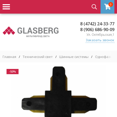
0
8 (4742) 24-33-77
8 (906) 686-90-09
Ул. Октябрьская,1
Заказать звонок
Главная
/
Технический свет
/
Шинные системы
/
Однофазные
-50%