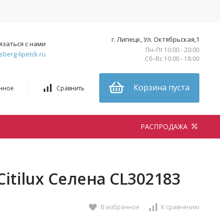
г. Липецк, Ул. Октябрьская,1
язаться с нами
Пн–Пт 10:00 - 20:00
sberg-lipetck.ru
Сб–Вс 10:00 - 18:00
Корзина пуста
нное
Сравнить
РАСПРОДАЖА
itilux Селена CL302183
В избранное
К сравнению