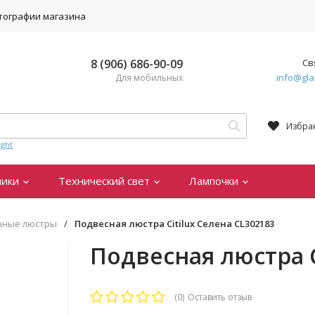
тографии магазина
8 (906) 686-90-09
Св
info@gla
Для мобильных
Избра
ght
ники
Технический свет
Лампочки
чные люстры
/
Подвесная люстра Citilux Селена CL302183
Подвесная люстра C
(0)
Оставить отзыв