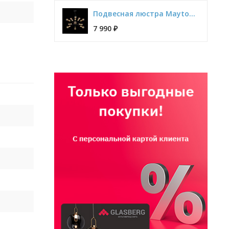
Подвесная люстра Maytoni Jackson T546PL-12B
7 990
₽