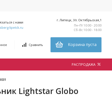
г. Липецк, Ул. Октябрьская,1
язаться с нами
Пн–Пт 10:00 - 20:00
sberg-lipetck.ru
Сб–Вс 10:00 - 18:00
Корзина пуста
нное
Сравнить
РАСПРОДАЖА
3031
ик Lightstar Globo