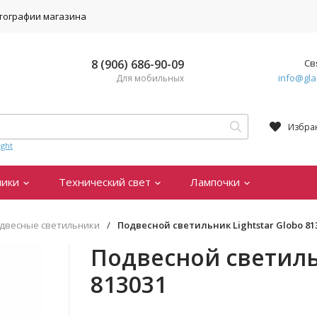
тографии магазина
8 (906) 686-90-09
Св
info@gla
Для мобильных
Избра
ght
ники
Технический свет
Лампочки
двесные светильники
/
Подвесной светильник Lightstar Globo 81
Подвесной светильн
813031