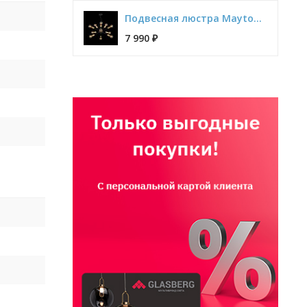
Подвесная люстра Maytoni Jackson T546PL-12B
7 990
₽