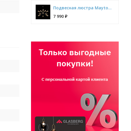
Подвесная люстра Maytoni Jackson T546PL-12B
7 990
₽