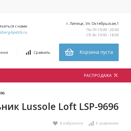
г. Липецк, Ул. Октябрьская,1
язаться с нами
Пн–Пт 10:00 - 20:00
sberg-lipetck.ru
Сб–Вс 10:00 - 18:00
Корзина пуста
нное
Сравнить
РАСПРОДАЖА
696
ик Lussole Loft LSP-9696
В избранное
К сравнению