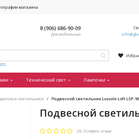
тографии магазина
8 (906) 686-90-09
Св
info@gla
Для мобильных
Избра
ght
ники
Технический свет
Лампочки
двесные светильники
/
Подвесной светильник Lussole Loft LSP-9
Подвесной светильн
(0)
Оставить отзыв