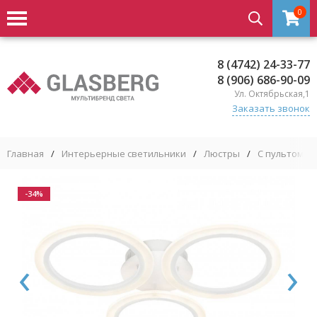
0
8 (4742) 24-33-77
8 (906) 686-90-09
Ул. Октябрьская,1
Заказать звонок
Главная
/
Интерьерные светильники
/
Люстры
/
С пультом у
-34%
‹
›