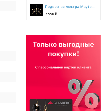
Подвесная люстра Maytoni Jackson T546PL-12B
7 990
₽