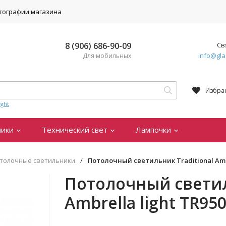
тографии магазина
8 (906) 686-90-09
Св
info@gla
Для мобильных
Избра
ght
ники
Технический свет
Лампочки
толочные светильники
/
Потолочный светильник Traditional Ambr
Потолочный светил
Ambrella light TR95