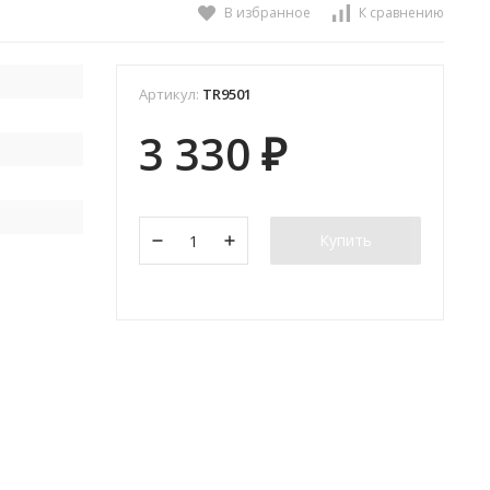
В избранное
К сравнению
Артикул:
TR9501
3 330
₽
Купить