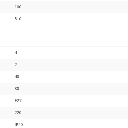
100
510
4
2
40
80
E27
220
IP20