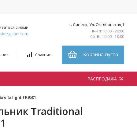
г. Липецк, Ул. Октябрьская,1
язаться с нами
Пн–Пт 10:00 - 20:00
sberg-lipetck.ru
Сб–Вс 10:00 - 18:00
Корзина пуста
нное
Сравнить
РАСПРОДАЖА
ella light TR9501
ьник Traditional
01