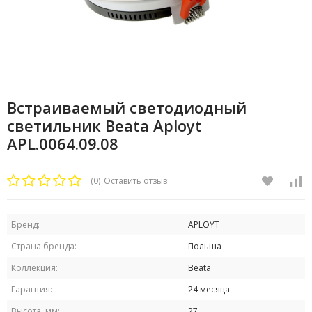
Встраиваемый светодиодный
светильник Beata Aployt
APL.0064.09.08
(0)
Оставить отзыв
Бренд:
APLOYT
Страна бренда:
Польша
Коллекция:
Beata
Гарантия:
24 месяца
Высота, мм:
27